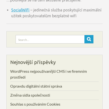
…podívejte se na čem aktuálně pracujeme:
SocialWiFi
– jedinečná služba poskytující maximální
užitek poskytovatelům bezplatné wifi
Search
for:
Nejnovější příspěvky
WordPress nejpoužívanější CMS i ve firemním
prostředí
Opravdu digitální státní správa
Změna sídla společnosti
Souhlas s používáním Cookies