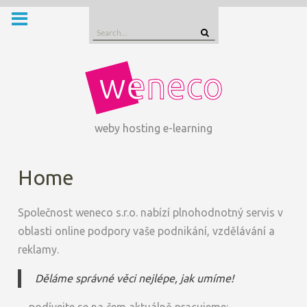
Skip
to
Search
content
for:
weby hosting e-learning
Home
Společnost weneco s.r.o. nabízí plnohodnotný servis v
oblasti online podpory vaše podnikání, vzdělávání a
reklamy.
Děláme správné věci nejlépe, jak umíme!