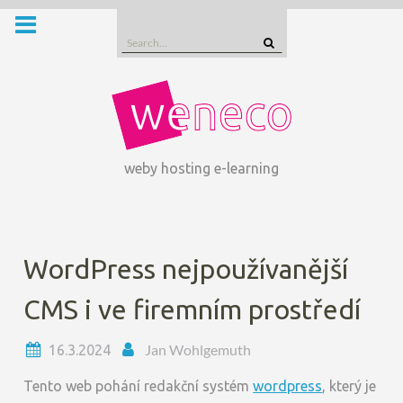
Skip
to
Search
content
for:
weby hosting e-learning
WordPress nejpoužívanější
CMS i ve firemním prostředí
Jan Wohlgemuth
16.3.2024
Tento web pohání redakční systém
wordpress
, který je