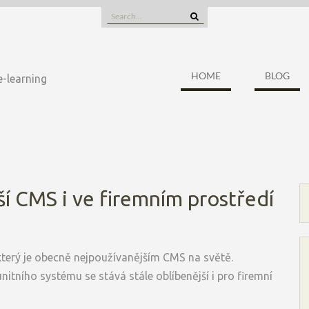
Search
for:
HOME
BLOG
e-learning
í CMS i ve firemním prostředí
 který je obecně nejpoužívanějším CMS na světě.
itního systému se stává stále oblíbenější i pro firemní