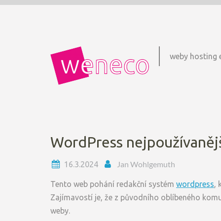
Skip
to
content
weby hosting 
WordPress nejpoužívanějš
Jan Wohlgemuth
16.3.2024
Tento web pohání redakční systém
wordpress
,
Zajímavostí je, že z původního oblíbeného komun
weby.