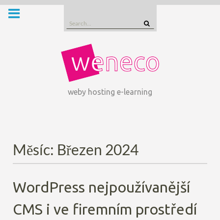
Skip
to
Search
content
for:
weby hosting e-learning
Měsíc:
Březen 2024
WordPress nejpoužívanější
CMS i ve firemním prostředí