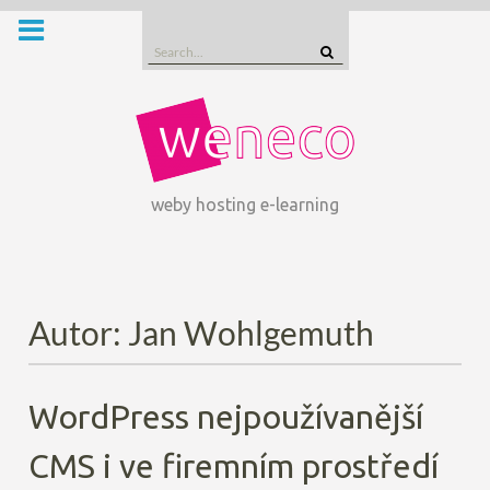
Skip
to
Search
content
for:
weby hosting e-learning
Autor:
Jan Wohlgemuth
WordPress nejpoužívanější
CMS i ve firemním prostředí